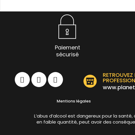
TAGS DE BLOG
bière
événement
news
Paiement
new
bières
infos
sécurisé
liqueur
RETROUVEZ 
PROFESSION
www.planet
Mentions légales
RSS DE BLOG
L’abus d’alcool est dangereux pour la san
en faible quantité, peut avoir des conséquen