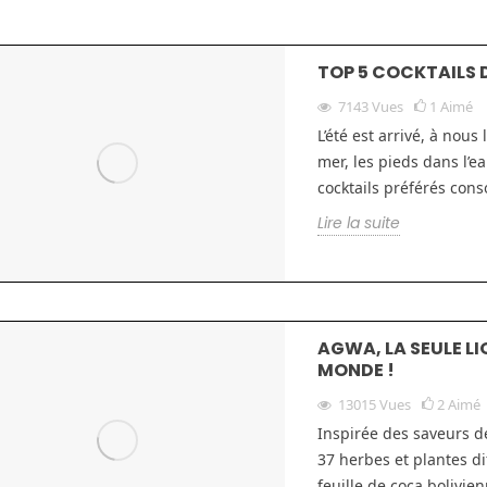
TOP 5 COCKTAILS D
7143
Vues
1
Aimé
L’été est arrivé, à nous
mer, les pieds dans l’ea
cocktails préférés cons
Lire la suite
AGWA, LA SEULE LI
MONDE !
13015
Vues
2
Aimé
Inspirée des saveurs d
37 herbes et plantes d
feuille de coca bolivien