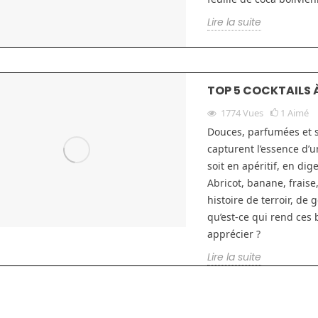
Lire la suite
TOP 5 COCKTAILS À
1774
Vues
1
Aimé
Douces, parfumées et s
capturent l’essence d’u
soit en apéritif, en di
Abricot, banane, frais
histoire de terroir, de
qu’est-ce qui rend ces 
apprécier ?
Lire la suite