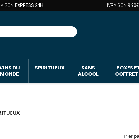
RAISON
EXPRESS 24H
LIVRAISON
9.90€
VINS DU
SPIRITUEUX
SANS
BOXES E
MONDE
ALCOOL
COFFRET
RITUEUX
Trier pa