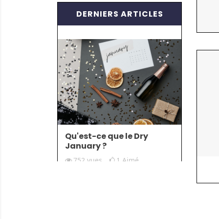
DERNIERS ARTICLES
Qu'est-ce que le Dry
January ?
752
vues
1
Aimé
Lire la suite
VOIR TOUT