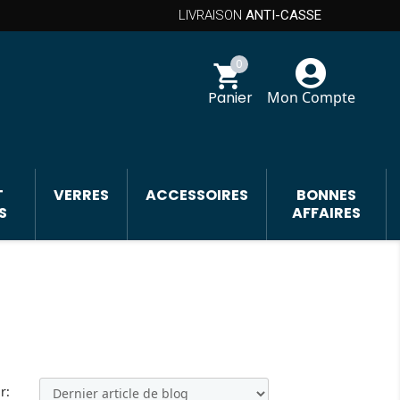
LIVRAISON
ANTI-CASSE
0
shopping_cart
Panier
Mon Compte
T
VERRES
ACCESSOIRES
BONNES
S
AFFAIRES
r: