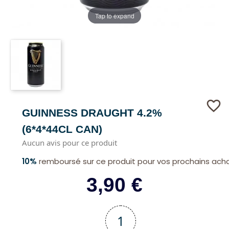
Tap to expand
favorite_border
GUINNESS DRAUGHT 4.2%
(6*4*44CL CAN)
Aucun avis pour ce produit
10%
remboursé sur ce produit pour vos prochains ach
3,90 €