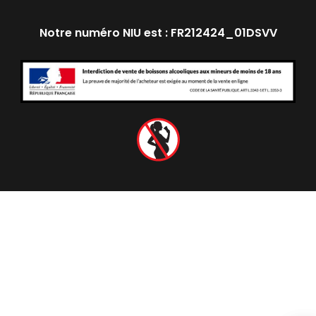
Notre numéro NIU est : FR212424_01DSVV