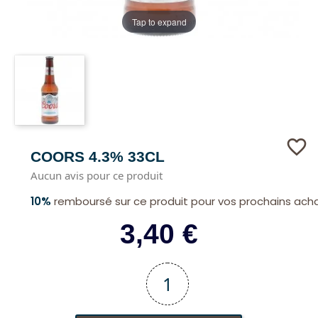
Tap to expand
favorite_border
COORS 4.3% 33CL
Aucun avis pour ce produit
10%
remboursé sur ce produit pour vos prochains ach
3,40 €