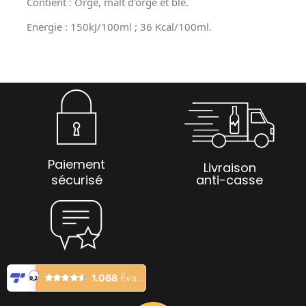
Contient : Orge, malt d'orge et blé.
Energie : 150kJ/100ml ; 36 Kcal/100ml.
Paiement
Livraison
sécurisé
anti-casse