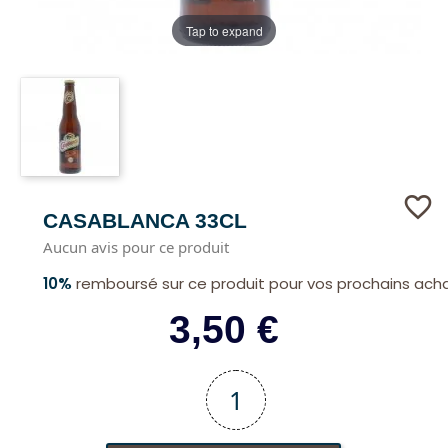
Tap to expand
favorite_border
CASABLANCA 33CL
Aucun avis pour ce produit
10%
remboursé sur ce produit pour vos prochains ach
3,50 €