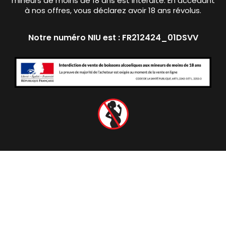
mineurs de moins de 18 ans est interdite. En accédant
à nos offres, vous déclarez avoir 18 ans révolus.
Notre numéro NIU est : FR212424_01DSVV