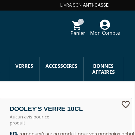
LIVRAISON
ANTI-CASSE
0
shopping_cart
Mon Compte
Panier
VERRES
ACCESSOIRES
BONNES
S
AFFAIRES
favorite_border
DOOLEY'S VERRE 10CL
Aucun avis pour ce
produit
10%
remboursé sur ce produit pour vos prochains acha