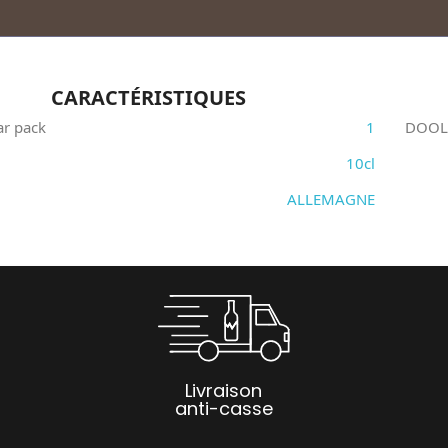
CARACTÉRISTIQUES
ar pack
1
DOOLE
10cl
ALLEMAGNE
Livraison
anti-casse