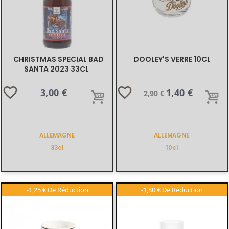
CHRISTMAS SPECIAL BAD
DOOLEY'S VERRE 10CL
SANTA 2023 33CL
favorite_border
favorite_border
Prix
3,00 €
Prix
Prix
1,40 €
2,90 €
de
base
ALLEMAGNE
ALLEMAGNE
33cl
10cl
-1,25 €
-1,80 €