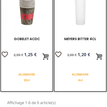
GOBELET ACDC
MEYERS BITTER 4CL
favorite_border
favorite_border
Prix
Prix
1,25 €
Prix
Prix
1,20 €
2,50 €
3,00 €
de
de
base
base
ALLEMAGNE
ALLEMAGNE
20cl
4cl
Affichage 1-6 de 6 article(s)