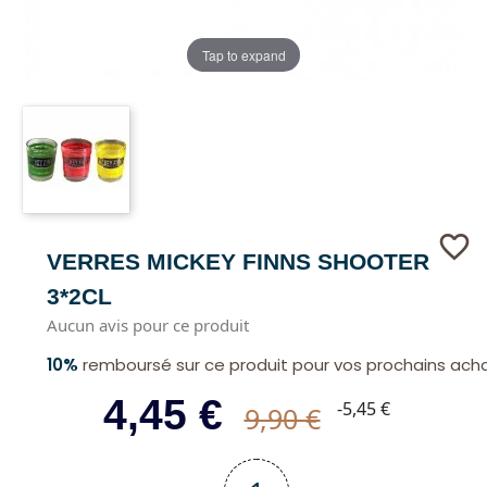
Tap to expand
favorite_border
VERRES MICKEY FINNS SHOOTER
3*2CL
Aucun avis pour ce produit
10%
remboursé sur ce produit pour vos prochains ach
4,45 €
-5,45 €
9,90 €