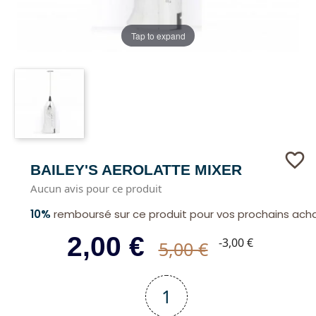
Tap to expand
favorite_border
BAILEY'S AEROLATTE MIXER
Aucun avis pour ce produit
10%
remboursé sur ce produit pour vos prochains ach
2,00 €
-3,00 €
5,00 €