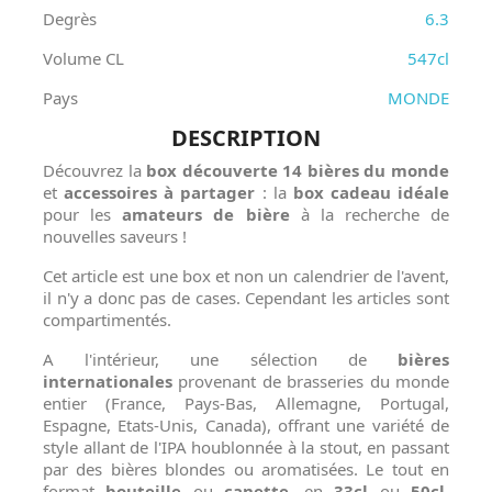
Degrès
6.3
Volume CL
547cl
Pays
MONDE
DESCRIPTION
Découvrez la
box découverte 14 bières du monde
et
accessoires
à partager
: la
box cadeau idéale
pour les
amateurs de bière
à la recherche de
nouvelles saveurs !
Cet article est une box et non un calendrier de l'avent,
il n'y a donc pas de cases. Cependant les articles sont
compartimentés.
A l'intérieur, une sélection de
bières
internationales
provenant de brasseries du monde
entier (France, Pays-Bas, Allemagne, Portugal,
Espagne, Etats-Unis, Canada), offrant une variété de
style allant de l'IPA houblonnée à la stout, en passant
par des bières blondes ou aromatisées. Le tout en
format
bouteille
ou
canette
, en
33cl
ou
50cl
.