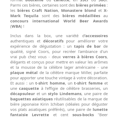
Parmi ces bières, certaines sont des
bières primées
:
les
bières Craft Nation
,
Monastere blond
et
X-
Mark Tequila
sont des
bières médaillées
au
concours international World Beer Awards
(
WBA
) !
Inclus dans la box, une variété d
'accessoires
authentiques et
décoratifs
pour améliorer votre
expérience de dégustation : un
tapis de bar
de
qualité, signé Coors, pour recréer l'ambiance d'un
vrai pub chez vous - deux
verres à bières Coors
,
élégants et conçus pour mettre en valeur les arômes
et la mousse de la célèbre lager américaine - une
plaque métal
de la célèbre marque Miller, parfaite
pour apporter une touche vintage à votre décoration.
Et aussi : un
t-shirt homme
, un
t-shirt femme
et
une
casquette
à l'effigie de célèbre brasseries, un
décapsuleur
et un
stylo
Lindemans
, une paire de
baguettes
asiatiques
réutilisables de la marque de
bière japonaise Kirin Ichiban (idéales pour déguster
vos plats asiatiques préférés), une paire de
lunette
fantaisie
Levrette
et cent
sous-bocks
"Beer