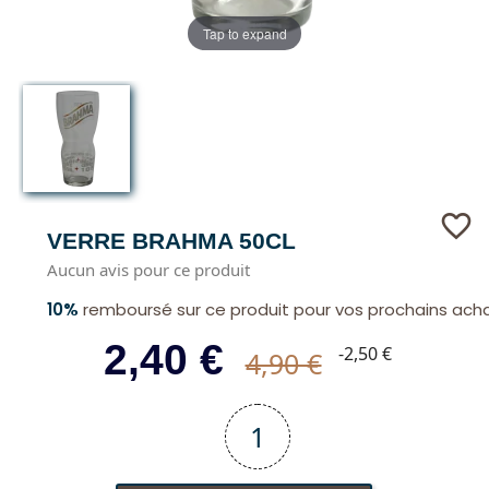
Tap to expand
favorite_border
VERRE BRAHMA 50CL
Aucun avis pour ce produit
10%
remboursé sur ce produit pour vos prochains ach
2,40 €
-2,50 €
4,90 €