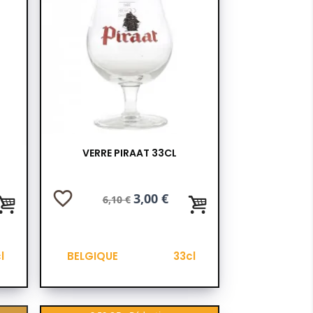
VERRE PIRAAT 33CL
favorite_border
Prix
Prix
3,00 €
6,10 €
de
base
l
BELGIQUE
33cl