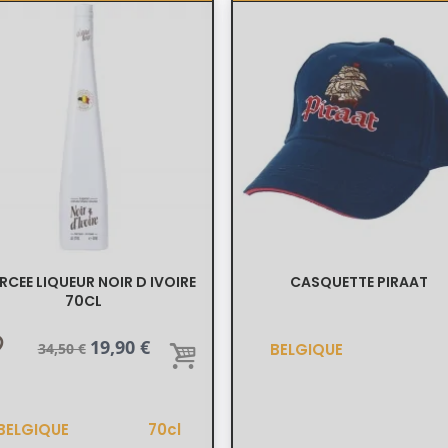
ERCEE LIQUEUR NOIR D IVOIRE
CASQUETTE PIRAAT
70CL
der
Prix
Prix
19,90 €
34,50 €
BELGIQUE
de
base
BELGIQUE
70cl