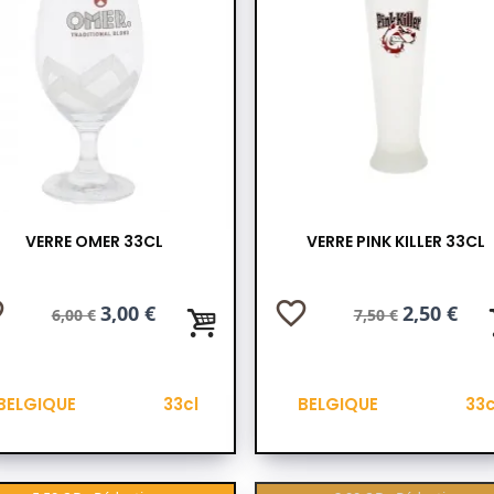
VERRE OMER 33CL
VERRE PINK KILLER 33CL
der
favorite_border
Prix
Prix
3,00 €
Prix
Prix
2,50 €
6,00 €
7,50 €
de
de
base
base
BELGIQUE
33cl
BELGIQUE
33c