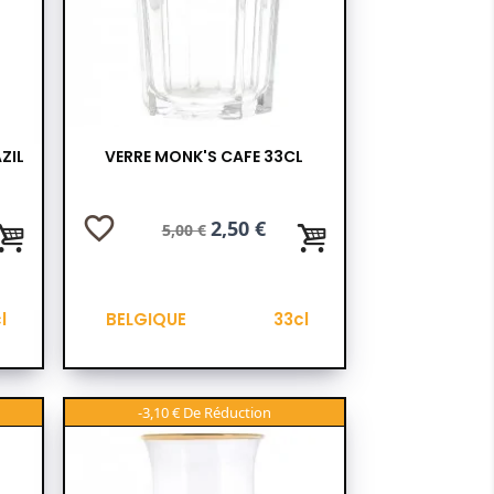
ZIL
VERRE MONK'S CAFE 33CL
favorite_border
Prix
Prix
2,50 €
5,00 €
de
base
l
BELGIQUE
33cl
-3,10 €