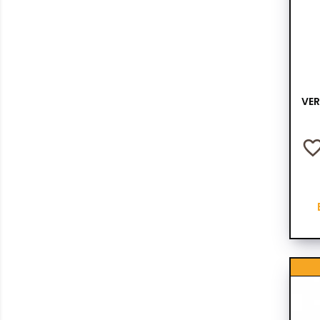
VER
favorite_bor