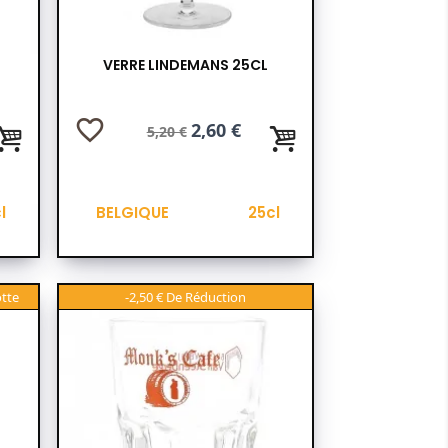
L
VERRE LINDEMANS 25CL
favorite_border
Prix
Prix
2,60 €
5,20 €
de
base
l
BELGIQUE
25cl
-2,50 €