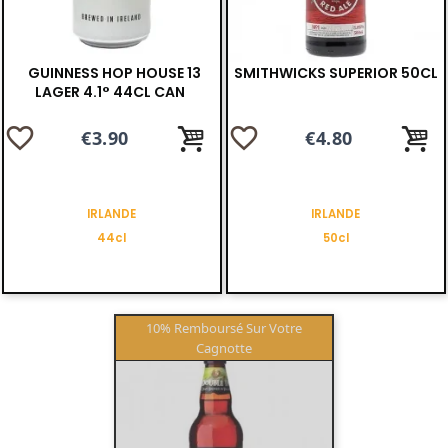
GUINNESS HOP HOUSE 13
SMITHWICKS SUPERIOR 50CL
LAGER 4.1° 44CL CAN
favorite_border
favorite_border
Price
€3.90
Price
€4.80
IRLANDE
IRLANDE
44cl
50cl