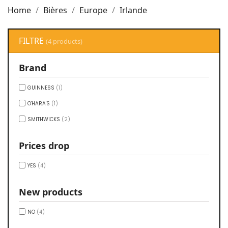
Home
Bières
Europe
Irlande
FILTRE
(4 products)
Brand
GUINNESS
(1)
O'HARA'S
(1)
SMITHWICKS
(2)
Prices drop
YES
(4)
New products
NO
(4)