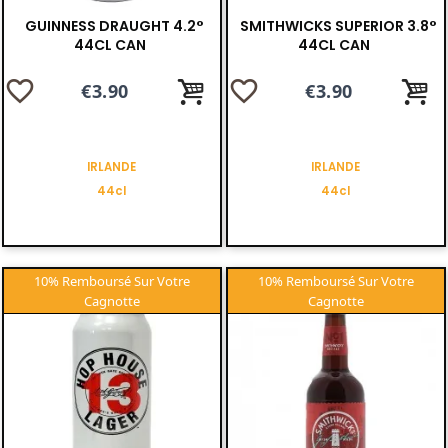
GUINNESS DRAUGHT 4.2°
SMITHWICKS SUPERIOR 3.8°
44CL CAN
44CL CAN
favorite_border
favorite_border
Price
€3.90
Price
€3.90
IRLANDE
IRLANDE
44cl
44cl