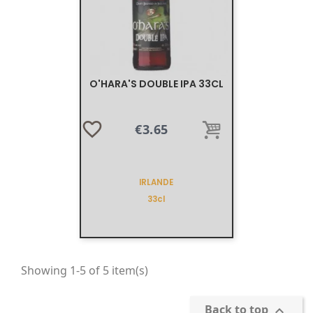
O'HARA'S DOUBLE IPA 33CL
favorite_border
Price
€3.65
IRLANDE
33cl
Showing 1-5 of 5 item(s)
Back to top
