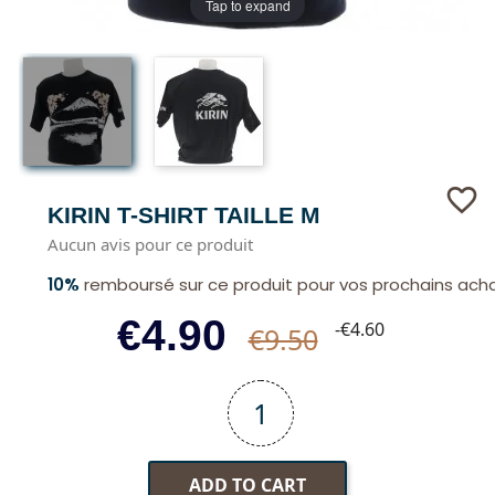
Tap to expand
favorite_border
KIRIN T-SHIRT TAILLE M
Aucun avis pour ce produit
10%
remboursé sur ce produit pour vos prochains ach
€4.90
-€4.60
€9.50
ADD TO CART