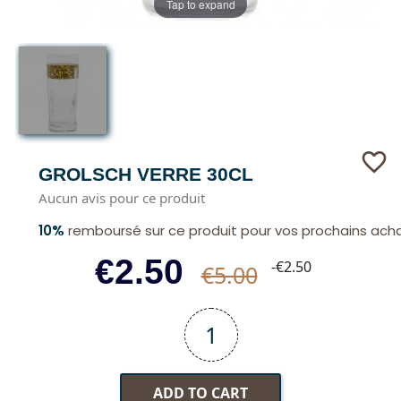
Tap to expand
favorite_border
GROLSCH VERRE 30CL
Aucun avis pour ce produit
10%
remboursé sur ce produit pour vos prochains ach
€2.50
-€2.50
€5.00
ADD TO CART